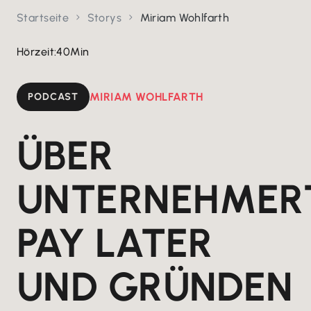
Startseite
Storys
Miriam Wohlfarth


Hörzeit:
40
Min
PODCAST
MIRIAM WOHLFARTH
ÜBER
UNTERNEHMER
PAY LATER
UND GRÜNDEN