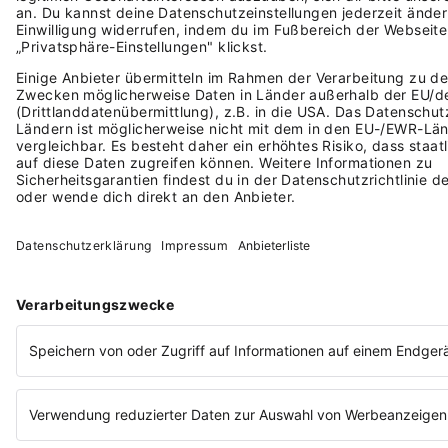
MITMACHEN
Deine Geschichte
Einlaufkinder
Lexware Festival
LEXWARE
Über Lexware
Über Tell Your Story
Das Lena Prinzip
Gendergerechte Sprache
Cookie-Einstellungen
AGB
Datenschutz