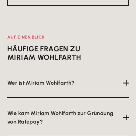
AUF EINEN BLICK
HÄUFIGE FRAGEN ZU
MIRIAM WOHLFARTH
Wer ist Miriam Wohlfarth?
Miriam Wohlfarth ist eine deutsche Fintech-
Unternehmerin. Sie gründete 2009 den
Wie kam Miriam Wohlfarth zur Gründung
Zahlungsanbieter Ratepay und ist seit 2020 Co-CEO
von Ratepay?
von Banxware. Davor arbeitete sie ab dem Jahr
2000 in der Online-Finanzbranche, unter anderem