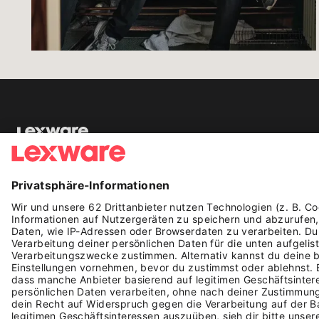
ENTDECKEN
Alle Storys
Podcast
Events
SC Freiburg
In den Medien