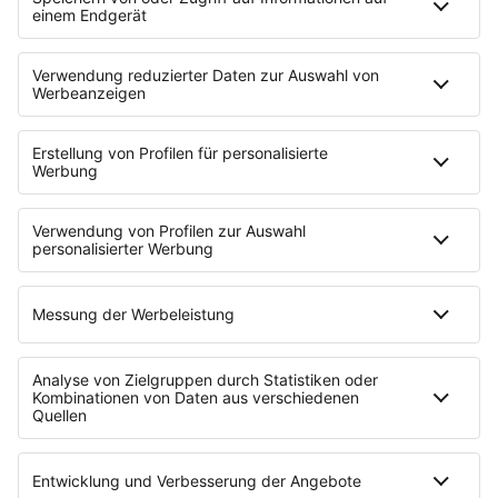
auf dem Trikot des SC Freiburg sagen dürfen,
in unserer Heimatstadt, macht mich stolz.
CHRISTIAN STEIGER,
GESCHÄFTSFÜHRER VON LEXWARE
Alle Details zur Hauptsponsorschaft stehen in
unserer
Pressemitteilung
.
MENSCHEN BEIM SC FREIBURG
JEDER VON IHNEN HAT
KLEIN ANGEFANGEN