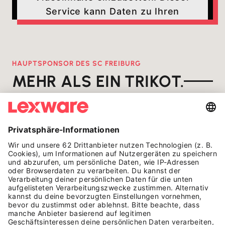
Service kann Daten zu Ihren
Aktivitäten sammeln. Bitte lesen
Sie die Details durch und stimmen
Sie der Nutzung des Service zu,
HAUPTSPONSOR DES SC FREIBURG
um dieses Video anzusehen.
MEHR ALS EIN TRIKOT.
Mehr Informationen
Auf dem Platz zählen Tore. Bei uns zählen die
Menschen dahinter. Wir erzählen die Geschichten
echter Selbstständiger. Als Story. Im Podcast. Auf
Akzeptieren
unseren Bühnen. Was auf dem Rasen beginnt,
bekommt hier ein Gesicht.