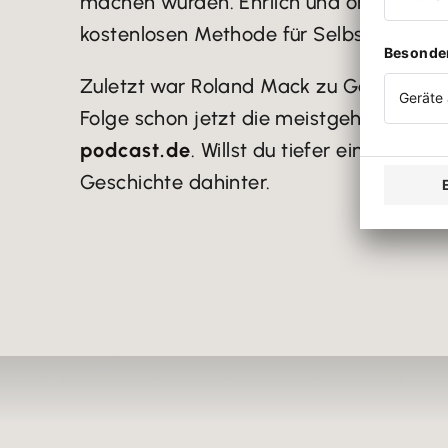
machen würden. Ehrlich und ohne Drehbu
kostenlosen Methode für Selbstständige
Zuletzt war Roland Mack zu Gast, der Gr
Folge schon jetzt die meistgehörte. Re
podcast.de
. Willst du tiefer einsteige
Geschichte dahinter.