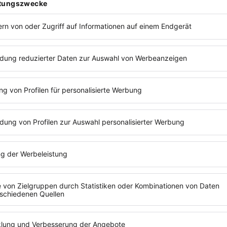
LL
DCAST
e Idee zu setzen? Einmal im Monat spricht Chris
nehmern. Über ihre Anfänge, ihre größten Fehler