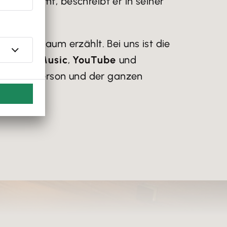
t mitnimmt, beschreibt er in seiner
 Prinzip
bisher kaum erzählt. Bei uns ist die
mazon Music
,
YouTube
und
rgrund zur Person und der ganzen