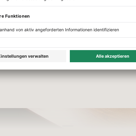
ch. Was er aus diesen Gesprächen für sich selbs
, KI wie eine Führungskraft einzusetzen: im
Lena
ünder des Europa-Parks. Seine Geschichte hat er 
inhören kannst du auf
Spotify
,
Apple Podcasts
,
A
n? Unten findest du jede Folge einzeln. Mit Hinte