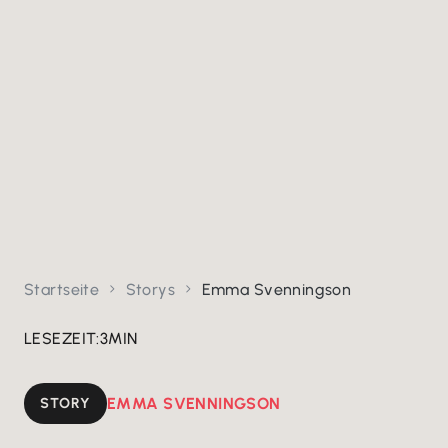
Startseite
Storys
Emma Svenningson


LESEZEIT:
3
MIN
STORY
EMMA SVENNINGSON