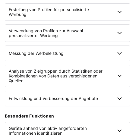
DU HAST AUCH EINE
GESCHICHTE. ERZÄHL SIE UNS.
Erzähl uns, wie du angefangen hast, woran du
fast gescheitert bist und warum es sich lohnt.
Wir geben deiner Geschichte die Bühne. Und du
machst anderen Mut, es auch zu wagen.
ERZÄHL DEINE GESCHICHTE