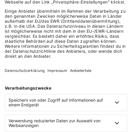
AUSGABE
0
1
/
2022
GROSSE TRÄUME EINFACH M
ACHEN
Diese und weitere Gründungsgeschichten
findest du in unserem Magazin "Tell Your
Story".
DIESE AUSGABE LESEN