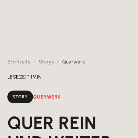
Startseite
Storys
Querwerk


LESEZEIT:
1
MIN
STORY
QUERWERK
QUER REIN