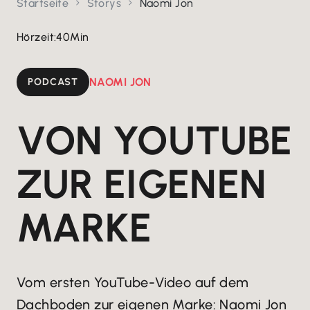
Startseite
Storys
Naomi Jon


Hörzeit:
40
Min
PODCAST
NAOMI JON
VON YOUTUBE
ZUR EIGENEN
MARKE
Vom ersten YouTube-Video auf dem
Dachboden zur eigenen Marke: Naomi Jon