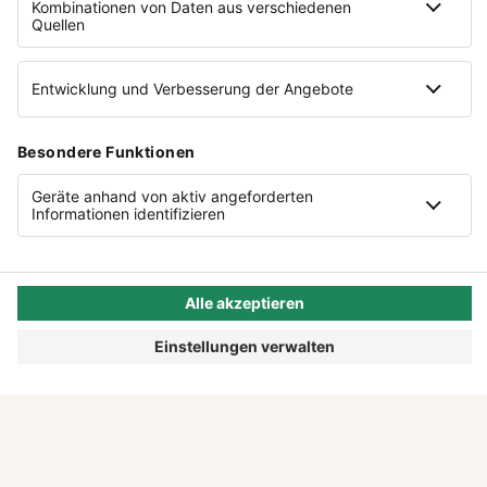
AUSGABE
0
2
/
2026
EINFACH ANFANGEN.
Diese und weitere Gründungsgeschichten
findest du in unserem Magazin "Tell Your
Story".
DIESE AUSGABE LESEN