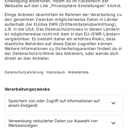
Johannes: Nicht so bei unseren Kunden: Zwei bis drei
Klicks in der Cloud und voilá: Vorschrift umgesetzt,
dokumentiert, sofort Energie eingespart und der
Umwelt einen Dienst erwiesen. Mein Geschäftsherz
als Selbstständiger hat höhergeschlagen, die
Kundschaft war begeistert und ich kann meinen
kleinen Töchtern sagen: „Gregor und Papa haben die
Welt wieder ein bisschen besser gemacht!“
Der Schritt in die Gründung war also der Richtige
für dich. Was würdest du Menschen mitgeben, die
mit dem Gedanken spielen, ein Unternehmen zu
gründen?
Johannes: Mein Plädoyer an alle Freiberufliche,
Selbstständige und Gründer:innen in Spe: Alles, was
wir tun und auch nicht tun, hat einen Einfluss auf die