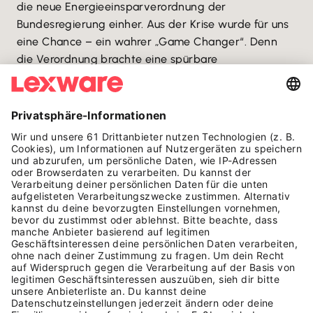
die neue Energieeinsparverordnung der
Bundesregierung einher. Aus der Krise wurde für uns
eine Chance – ein wahrer „Game Changer“. Denn
die Verordnung brachte eine spürbare
Mehrbelastung für die Lichtwerberbranche und den
Handel. Harte Zeiten also für unsere Kundschaft und
unser eigenes Familienunternehmen.
Doch für LichtWART war die Krise ein Beschleuniger:
Auf einmal mussten innerhalb kürzester Zeit fast alle
beleuchteten Anlagen ausgeschaltet werden oder
durften zeitweise nur noch von 16 bis 22 Uhr laufen.
Dadurch waren in manchen Teilen Deutschlands
manuelle Zeitschaltuhren temporär ausverkauft und
Hunderte Service-Techniker:innen mussten
losfahren, um an den Lichtanlagen händisch die
Zeiten einzustellen. Eine enorme Belastung für den
CO2-Austausch und das Portemonnaie.