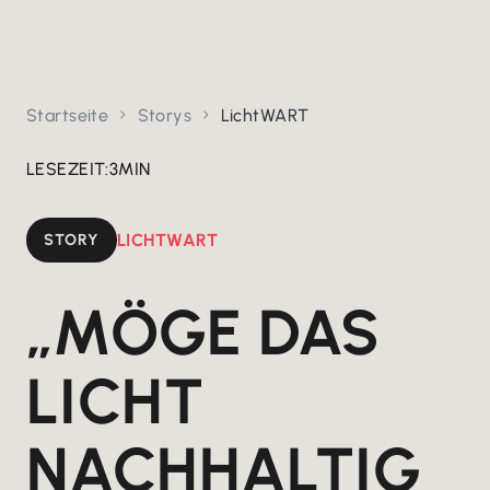
Startseite
Storys
LichtWART


LESEZEIT:
3
MIN
STORY
LICHTWART
„MÖGE DAS
LICHT
NACHHALTIG