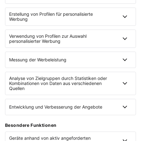
Welt. Also denkt groß und traut euch SELBST mehr
zu! Und vor allem: Sucht euch erfahrene
Wegbegleiter:innen, schließt euch Ökosystemen an,
die die Selbstständigkeit fördern und euch beim
Aufbau eurer Unternehmung professionell
unterstützen. Gemeinsam geht einfach mehr.
Mehr zu
LichtWART
:
lichtwart.de
©
Foto Credits:
Philipp Quest/hoch5
AUF EINEN BLICK
HÄUFIGE FRAGEN ZU
LICHTWART