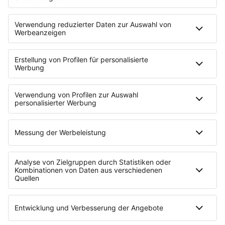
AUSGABE
0
3
/
2022
GEMEINSAM NACHHALTIG
Diese und weitere Gründungsgeschichten
findest du in unserem Magazin "Tell Your
Story".
DIESE AUSGABE LESEN
MEHR ZEIT FÜR DEINE IDEE