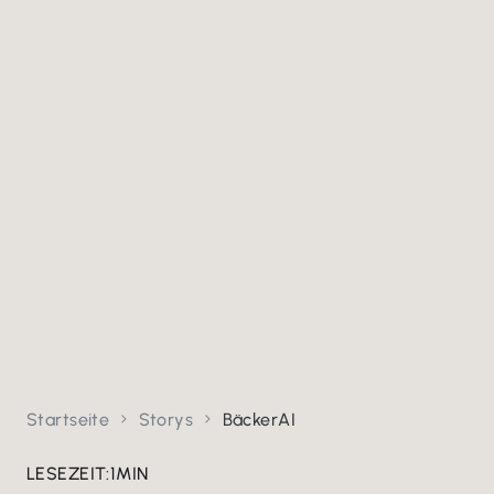
Startseite
Storys
BäckerAI


LESEZEIT:
1
MIN