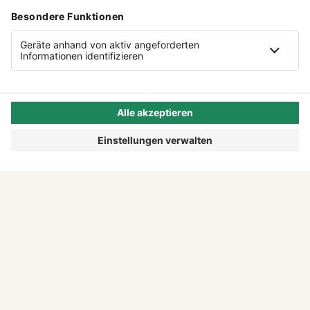
Wer sich selbstständig macht, kennt den
Papierkram, der nebenbei mitläuft. Das Lena
Prinzip zeigt dir, wie du mit KI Verwaltung
abgibst und mehr Zeit für das bekommst, was
wirklich zählt.
DAS LENA PRINZIP ENTDECKEN
DU HAST AUCH EINE
GESCHICHTE. ERZÄHL SIE UNS.