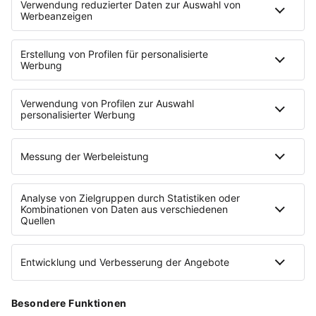
AUSGABE
0
2
/
2025
DAMIT LÄSST SICH GRÜNDEN
Diese und weitere Gründungsgeschichten
findest du in unserem Magazin "Tell Your