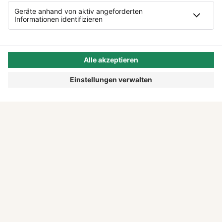
Story".
DIESE AUSGABE LESEN
MEHR ZEIT FÜR DEINE IDEE
Wer sich selbstständig macht, kennt den
Papierkram, der nebenbei mitläuft. Das Lena
Prinzip zeigt dir, wie du mit KI Verwaltung
abgibst und mehr Zeit für das bekommst, was
wirklich zählt.