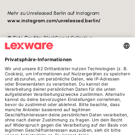
Mehr zu Unreleased Berlin auf Instagram:
www.instagram.com/unreleased.berlin/
©
Foto Credits:
BlackForest Collective
AUF EINEN BLICK
HÄUFIGE FRAGEN ZU
UNRELEASED
Was ist Unreleased Berlin?
Unreleased Berlin ist eine Konzertreihe des
gleichnamigen Event-Kollektivs. Im Festsaal