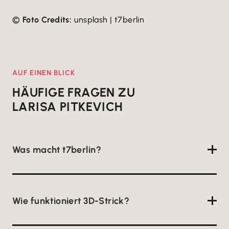
©
Foto Credits:
unsplash | t7berlin
AUF EINEN BLICK
HÄUFIGE FRAGEN ZU
LARISA PITKEVICH
Was macht t7berlin?
Das Mode-Startup produziert nachhaltige
Strickmode im 3D-Strickverfahren, nahtlos, abfallfrei
Wie funktioniert 3D-Strick?
und mit kompostierbaren, zertifizierten Materialien.