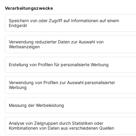
fast gescheitert bist und warum es sich lohnt.
Wir geben deiner Geschichte die Bühne. Und du
machst anderen Mut, es auch zu wagen.
ERZÄHL DEINE GESCHICHTE