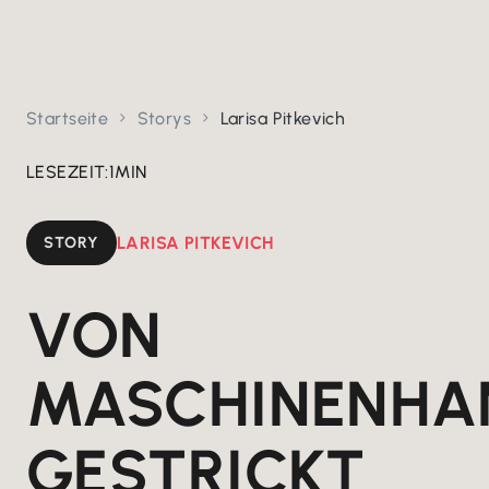
Startseite
Storys
Larisa Pitkevich


LESEZEIT:
1
MIN
STORY
LARISA PITKEVICH
VON
MASCHINENHA
GESTRICKT