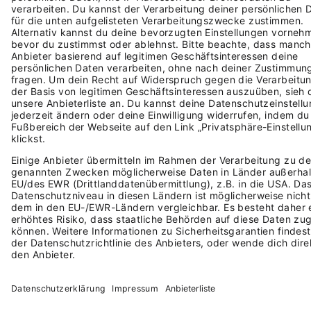
findest du in unserem Magazin "Tell Your
Story".
DIESE AUSGABE LESEN
DU HAST AUCH EINE
GESCHICHTE. ERZÄHL SIE UNS.
Erzähl uns, wie du angefangen hast, woran du