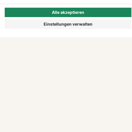
Story".
DIESE AUSGABE LESEN
DU HAST AUCH EINE
GESCHICHTE. ERZÄHL SIE UNS.
Erzähl uns, wie du angefangen hast, woran du
fast gescheitert bist und warum es sich lohnt.
Wir geben deiner Geschichte die Bühne. Und du