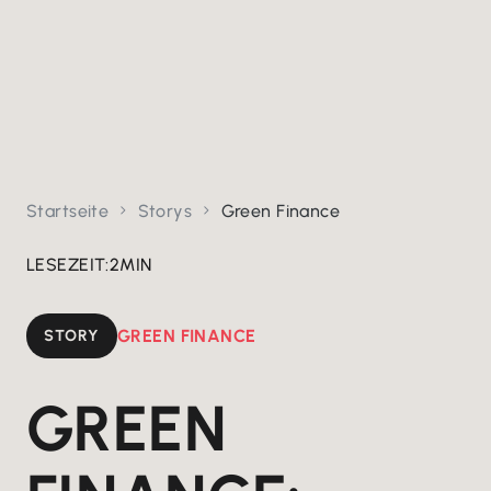
Startseite
Storys
Green Finance


LESEZEIT:
2
MIN
STORY
GREEN FINANCE
GREEN