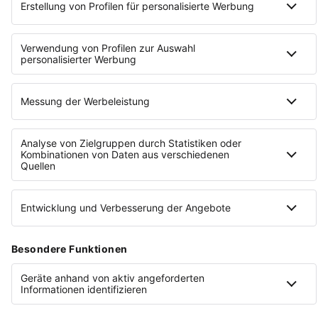
AUSGABE
0
1
/
2022
GROSSE TRÄUME EINFACH M
ACHEN
Diese und weitere Gründungsgeschichten
findest du in unserem Magazin "Tell Your