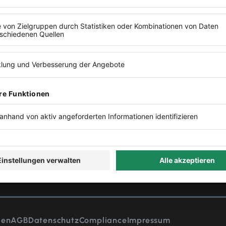
KEN
MITMACHEN
torys
Deine Geschichte
st
Einlaufkinder
s
Lexware Festival
eiburg
n Medien
gen
AGB
Datenschutz
Compliance
Impressum