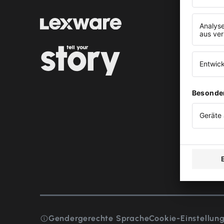
ENTDEC
Alle S
Podca
Event
SC Fr
In de
Gendergerechte Sprache
Cookie-Einstellun