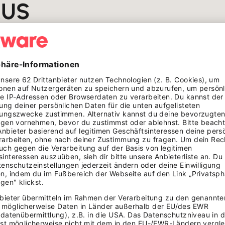
AUS
N EIGENES
berinnen und Gastgeber, wie aus Leidenschaft ein