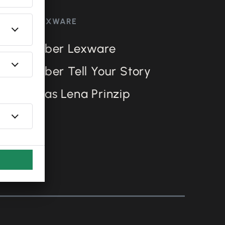
LEXWARE
Über Lexware
Über Tell Your Story
Das Lena Prinzip