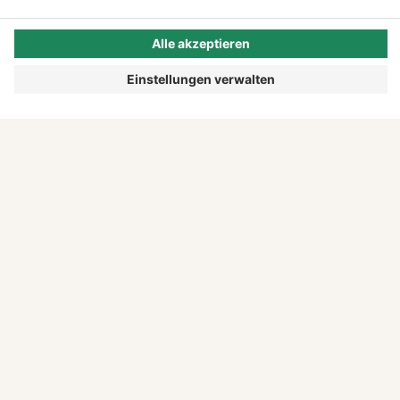
EINFACH ANFANGEN.
Diese und weitere Gründungsgeschichten
findest du in unserem Magazin "Tell Your
Story".
DIESE AUSGABE LESEN
MEHR ZEIT FÜR DEINE IDEE