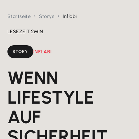
Startseite
Storys
Inflabi


LESEZEIT:
2
MIN
STORY
INFLABI
WENN
LIFESTYLE
AUF
SICHERHEIT