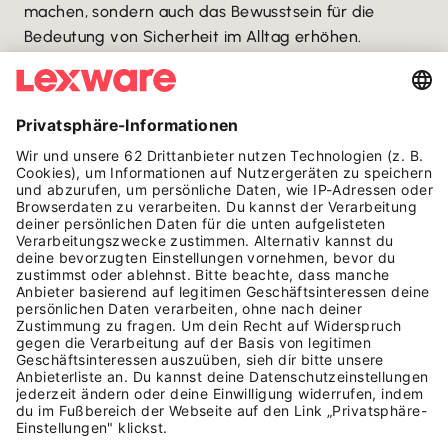
machen, sondern auch das Bewusstsein für die
Bedeutung von Sicherheit im Alltag erhöhen.
Mehr zu
Inflabi
:
www.inflabi.com
AUF EINEN BLICK
HÄUFIGE FRAGEN ZU
INFLABI
Was ist Inflabi?
Inflabi wurde von den Radsportfreunden Max Klyk,
Julian Wiebke und Jonas Engelhardt gegründet. Sie