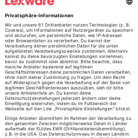
ENTDECKEN
Alle Storys
Podcast
Events
SC Freiburg
In den Medien
MITMACHEN
Deine Geschichte
Einlaufkinder