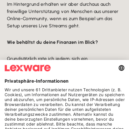
Im Hintergrund erhalten wir aber durchaus auch
freiwillige Unterstützung von Menschen aus unserer
Online-Community, wenn es zum Beispiel um das
Setup unseres Live Streams geht.
Wie behältst du deine Finanzen im Blick?
Grundsätzlich rate ich jedem, sich ein
Geschäftskonto anzulegen, sobald man sich
selbständig macht. Denn egal ob man ein
Kleinunternehmen führt oder solo-selbständig ist:
Die Buchhaltung ist meiner Meinung nach das
allergrößte Übel und je sortierter man das betreibt,
umso leichter hat man es.
Mit separaten Geschäftskonten habe ich meine
Finanzen klar strukturiert und bin auch in meinem