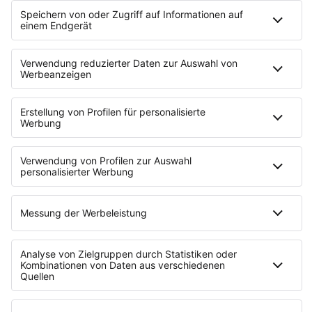
Erfolg anfühlt, es gibt immer mal wieder
Rückschläge. In der Summe ist es aber so, dass man
Erfolg hat, wenn man sich traut auch die
vermeintlich erfolglosen Tage durchzuziehen.
Mehr zu Volane unter:
volane.de
Wir benötigen Ihre
Zustimmung, um den
YouTube Video-
Service zu laden!
Wir verwenden einen Service
eines Drittanbieters, um