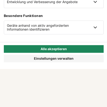
Videoinhalte einzubetten. Dieser
©
Foto Credits:
Volane
Service kann Daten zu Ihren
Aktivitäten sammeln. Bitte lesen
Sie die Details durch und stimmen
Sie der Nutzung des Service zu,
um dieses Video anzusehen.
NEUSTE
AUSGABE
Mehr Informationen
Akzeptieren