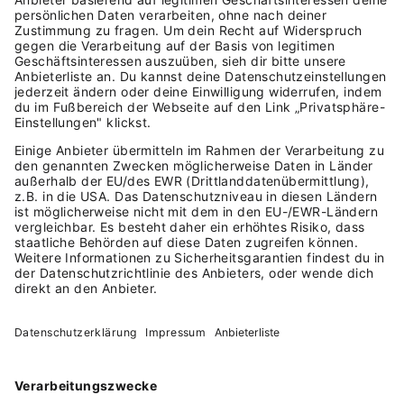
Inneren wesentlich sortierter – denn ich habe so
einen viel besseren Überblick über all meine
Einnahmen und Ausgaben.
Da ich niemand bin, der gerne und lange am Tisch
sitzt, ist es mir sehr wichtig, meine Buchhaltung auch
jederzeit von unterwegs tätigen zu können.
Außerdem lege ich Wert darauf, dass all meine
Belege gut in Buchhaltungssysteme eingepflegt
werden können. Also alle Programme und Systeme,
die ich nutze, sind meistens App-basiert.
Was empfiehlst du anderen Selbstständigen?
Ich denke eine Passion und Wille sind die Schlüssel
zum Erfolg. Was man lernen muss, ist ein Bewusstsein
dafür zu kriegen, dass sich nicht jeder Tag nach