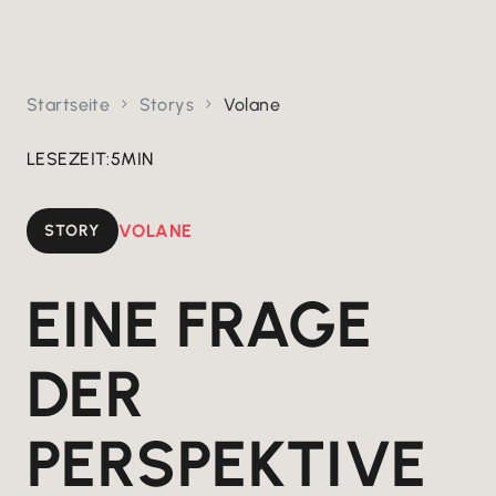
Startseite
Storys
Volane


LESEZEIT:
5
MIN
STORY
VOLANE
EINE FRAGE
DER
PERSPEKTIVE