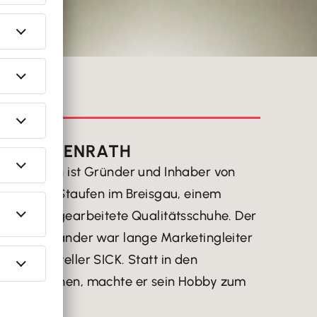
ERSON
ND HERKENRATH
Herkenrath ist Gründer und Inhaber von
c Shoes in Staufen im Breisgau, einem
ft für aufgearbeitete Qualitätsschuhe. Der
ige Rheinländer war lange Marketingleiter
ensorhersteller SICK. Statt in den
and zu gehen, machte er sein Hobby zum