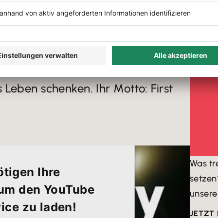


lassic Shoes Staufen und
DER T
chuh verbinden Leidenschaft und
rtige, getragene Schuhe
 Leben schenken. Ihr Motto: First
Was tr
tigen Ihre
setzen
um den YouTube
unsere
ice zu laden!
JETZT