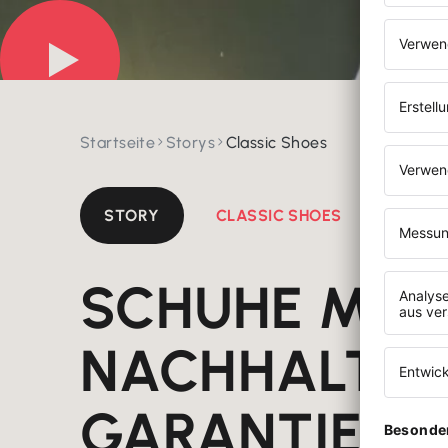
Startseite
Storys
Classic Shoes


STORY
CLASSIC SHOES
SCHUHE MIT
NACHHALTIG
GARANTIE