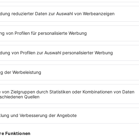
ZUR P
LESEZEIT:
2
MIN
BER
Bernd 
Classi
Geschä
gebürt
KEITS-
beim S
Ruhest
Beruf.