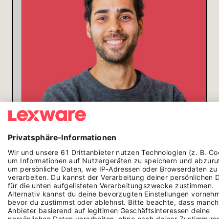
AUSGABE
0
2
/
2026
EINFACH ANFANGEN.
Diese und weitere Gründungsgeschichten
findest du in unserem Magazin "Tell Your