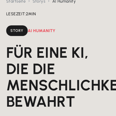
Startseite
Storys
AI Humanity


LESEZEIT:
2
MIN
STORY
AI HUMANITY
FÜR EINE KI,
DIE DIE
MENSCHLICHKE
BEWAHRT