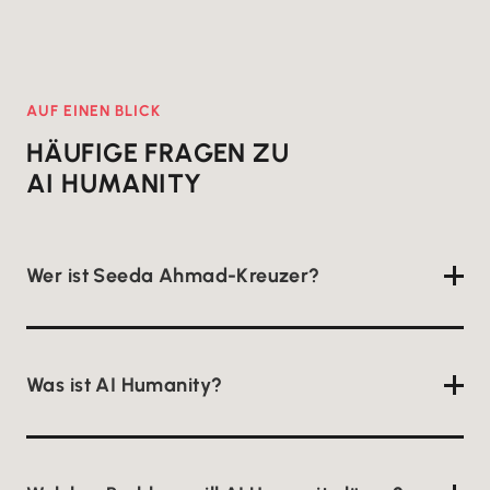
AUF EINEN BLICK
HÄUFIGE FRAGEN ZU
AI HUMANITY
Wer ist Seeda Ahmad-Kreuzer?
Gründerin von AI Humanity. Sie wuchs als
Straßenkind in einem Dorf in Thailand auf und
Was ist AI Humanity?
arbeitete nach ihrem Studium über 24 Jahre im
internationalen Marketing.
Eine Initiative von Seeda Ahmad-Kreuzer mit dem
Ziel, die erste ethisch korrekte KI zu entwickeln, die