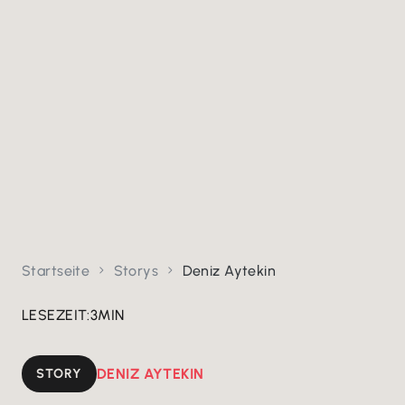
Startseite
Storys
Deniz Aytekin


LESEZEIT:
3
MIN
STORY
DENIZ AYTEKIN