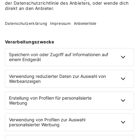
auf einem Festival eines Bekannten aufgetreten und
seither werde ich immer noch regelmäßig angefragt,
ob ich auf irgendwelchen Gigs spielen kann. Für mich
ist das eigentlich eine private Sache, mit der ich
super abschalten kann. Und das sollte man als
Unternehmer nie vergessen.
Mehr zu
Deniz Aytekin
:
www.denizaytekin.de
©
Foto Credits:
Titelbild: Thomas Böcker/DFB
AUF EINEN BLICK
HÄUFIGE FRAGEN ZU
DENIZ AYTEKIN