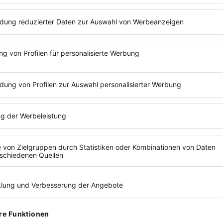
ZUR P
LESEZEIT:
2
MIN
NAT
Nataly
wuchs 
LICH UND
einem 
Ausbil
CH GRÜNDEN
sowie 
ohne A
Intern