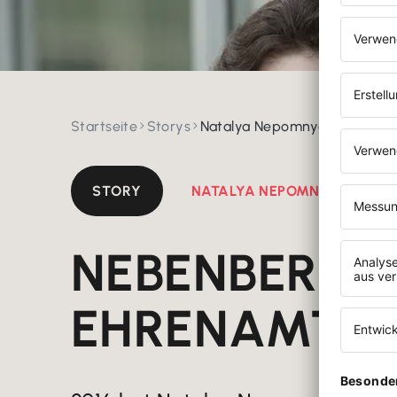
Startseite
Storys
Natalya Nepomnyashcha


STORY
NATALYA NEPOMNYASHCHA
NEBENBERUF
EHRENAMTLI