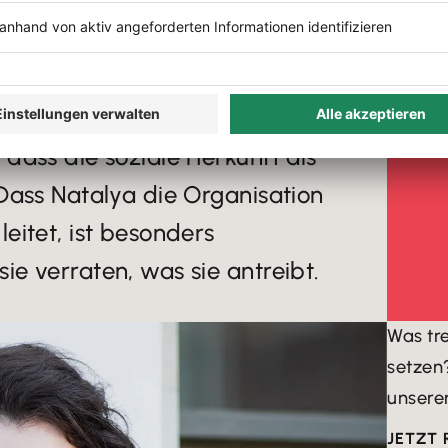
a das Netzwerk Chancen
en bietet ein ideelles


eiger zwischen 18 und 39 Jahren
DER T
 Arbeitgebenden. Gleichzeitig setzt
dass die soziale Herkunft als
 Dass Natalya die Organisation
eitet, ist besonders
e verraten, was sie antreibt.
Was tre
setzen
unsere
JETZT 