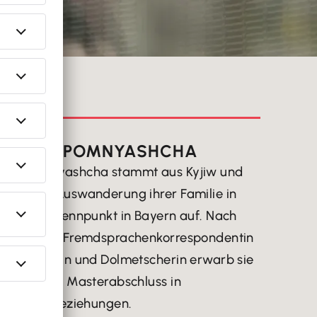
ERSON
ALYA NEPOMNYASHCHA
a Nepomnyashcha stammt aus Kyjiw und
nach der Auswanderung ihrer Familie in
sozialen Brennpunkt in Bayern auf. Nach
dungen als Fremdsprachenkorrespondentin
Übersetzerin und Dolmetscherin erwarb sie
bitur einen Masterabschluss in
ationalen Beziehungen.