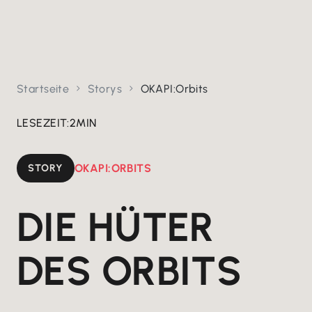
Startseite
Storys
OKAPI:Orbits


LESEZEIT:
2
MIN
STORY
OKAPI:ORBITS
DIE HÜTER
DES ORBITS