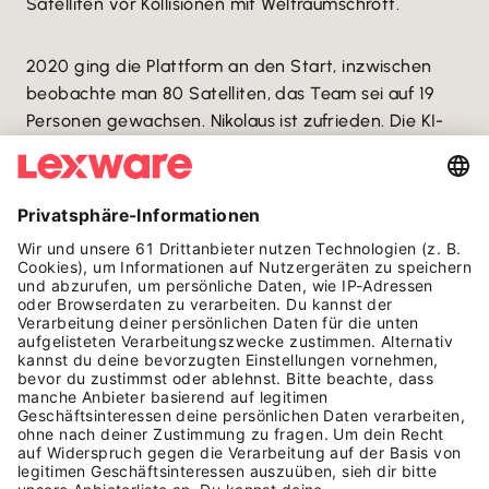
Satelliten vor Kollisionen mit Weltraumschrott.
2020 ging die Plattform an den Start, inzwischen
beobachte man 80 Satelliten, das Team sei auf 19
Personen gewachsen. Nikolaus ist zufrieden. Die KI-
basierte Software sagt Zusammenstöße voraus und
berechnet Ausweichmanöver: „Unsere Vision: Die
Raumfahrt nachhaltiger gestalten.“ Je weniger neuer
Schrott, desto zugänglicher bleibe der Orbit: „Wir
verstehen uns als Hüter des Orbits. Damit diese
Infrastruktur bestehen bleibt, die so wichtig ist für
viele Innovationen auf der Erde. Und die uns hilft, mit
den Herausforderungen der Zukunft klarzukommen.“
In den nächsten Jahrzehnten werden mehr als
70.000 Satelliten ins Weltall geschossen,
prognostiziert Nikolaus. Die geschäftlichen
Aussichten wachsen. Und dank OKAPI:Orbits