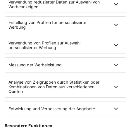
AUSGABE
0
3
/
2022
GEMEINSAM NACHHALTIG
Diese und weitere Gründungsgeschichten
findest du in unserem Magazin "Tell Your
Story".
DIESE AUSGABE LESEN