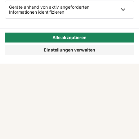
DU HAST AUCH EINE
GESCHICHTE. ERZÄHL SIE UNS.
Erzähl uns, wie du angefangen hast, woran du
fast gescheitert bist und warum es sich lohnt.
Wir geben deiner Geschichte die Bühne. Und du
machst anderen Mut, es auch zu wagen.
ERZÄHL DEINE GESCHICHTE