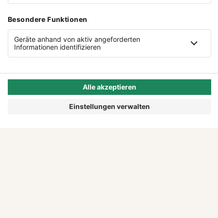
AUSGABE
0
2
/
2026
EINFACH ANFANGEN.
Diese und weitere Gründungsgeschichten
findest du in unserem Magazin "Tell Your
Story".
DIESE AUSGABE LESEN
MEHR ZEIT FÜR DEINE IDEE