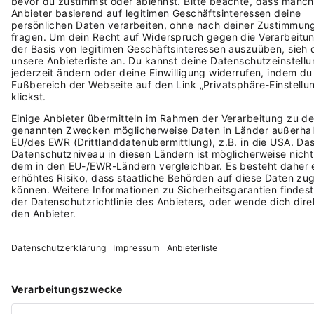
DARF MAN MIT
NACHHALTIGKEIT GELD
VERDIENEN? MAN MUSS
SOGAR!
Diese und weitere Gründungsgeschichten
findest du in unserem Magazin "Tell Your
Story".
DIESE AUSGABE LESEN
DU HAST AUCH EINE