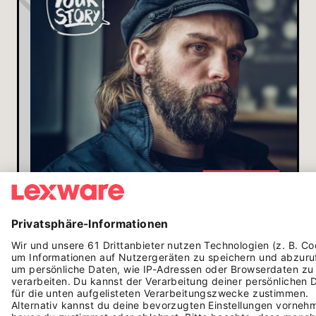
AUSGABE
0
3
/
2024