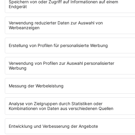
GESCHICHTE. ERZÄHL SIE UNS.
Erzähl uns, wie du angefangen hast, woran du
fast gescheitert bist und warum es sich lohnt.
Wir geben deiner Geschichte die Bühne. Und du
machst anderen Mut, es auch zu wagen.
ERZÄHL DEINE GESCHICHTE