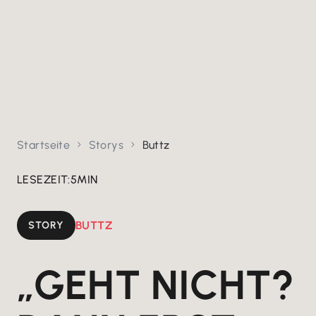
Startseite
Storys
Buttz


LESEZEIT:
5
MIN
STORY
BUTTZ
„GEHT NICHT?