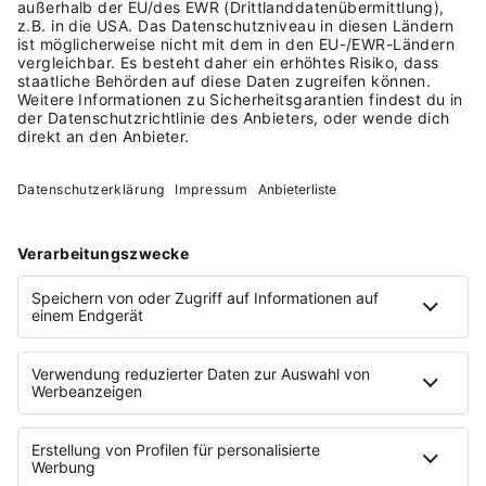
Marken finden heute zu 90 % digital statt. „Und wenn
du keinen Store hast, wo sich deine Kund:innen ihr
Louis Vuitton-Täschchen in Seidenpapier einpacken
lassen, dann musst du diese Emotionalität eben
anders erzeugen.” Das erreicht Toyah Diebel über
die Haltung und Edginess von Buttz. „Das verkaufen
wir dir mit. Und den Spaß gleich dazu!”
Mehr zu
Buttz
:
www.buttz.de
©
Foto Credits:
Toyah Diebel
©
Text:
Despina Borelidis