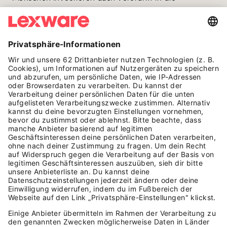
Menschen, die eine coole Brand erschaffen. Passen
Marke, Produkt und Founders zur eigenen Haltung,
dann werden sie auch kaufkräftig unterstützt. „Eine
Community merkt sofort, wenn es einfach nur
Marketing ist”, weiß Diebel. Viele Brands strebten
danach, möglichst vielen, möglichst schnell,
möglichst viel zu verkaufen. „Marketing ohne
Emotion”, das falle Konsumenten auf und sei, in
Bezug auf langfristiges Wachstum, auch nicht
nachhaltig, behauptet Diebel. „Andersherum merken
Menschen aber auch, wenn Founders eine Brand mit
Substanz erschaffen. Etwas, was ihnen selber Spaß
macht, etwas, was sie selber haben wollten. Und
jetzt machen sie es auch für andere zugänglich. Das
merken Leute. Das mögen Leute.”
Erzeuge Emotionen