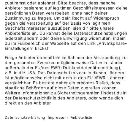
Mentoring-Programme geben
Unterstützung und Inspiration bei
der Gründung deines eigenen
Unternehmens.
Die richtigen Partner haben
Mein
Glück ist, zwei Mitgründerinnen zu
haben, auf die ich mich verlassen
kann. Schaue Dir ganz genau an,
mit wem du Geschäfte machen
willst – und höre auf Dein
Bauchgefühl. Kläre früh die
Bedingungen der
Zusammenarbeit.
Wandle dich – mit Hilfe anderer!
Plötzlich Unternehmerin? Nach 30