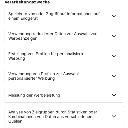
Jahren als Angestellte fiel es mir
schwer, mich umzustellen – zumal
ich keinen betriebswirtschaftlichen
Hintergrund habe. Nur meine
Erfahrung als Führungskraft.
Geförderte Beratungsangebote
etwa der IHK sind eine gute und
erschwingliche Möglichkeit, um
sich schlau zu machen. Zum
Beispiel über Themen wie soziale
Absicherung, dein Gehalt oder den
Businessplan.
Mehr zu
Sylvia Knittel
:
campus-botanicus.de