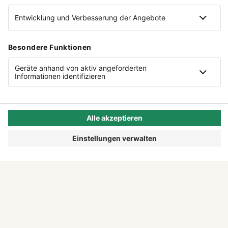
©
Foto Credits:
Sylvia Knittel
AUF EINEN BLICK
HÄUFIGE FRAGEN ZU
SYLVIA KNITTEL
Was ist campus botanicus?
campus botanicus ist eine Online-Wissensplattform,
die virtuelle Fortbildungen und Vorträge rund um
Wer hat campus botanicus gegründet?
den Garten anbietet. Das Angebot richtet sich an