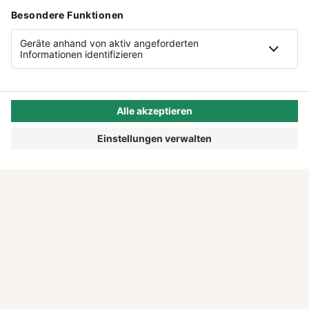
MEHR ZEIT FÜR DEINE IDEE
Wer sich selbstständig macht, kennt den
Papierkram, der nebenbei mitläuft. Das Lena
Prinzip zeigt dir, wie du mit KI Verwaltung
abgibst und mehr Zeit für das bekommst, was
wirklich zählt.
DAS LENA PRINZIP ENTDECKEN