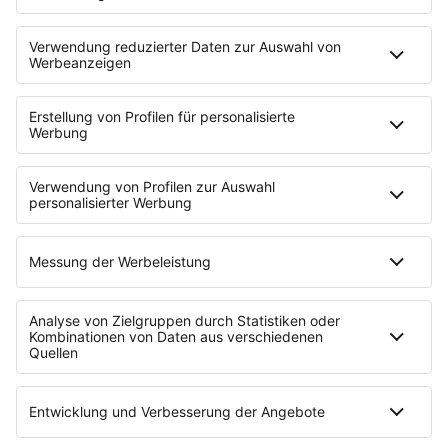
AUSGABE
0
2
/
2022
UM WELTEN VERBESSERN
Diese und weitere Gründungsgeschichten
findest du in unserem Magazin "Tell Your
Story".
DIESE AUSGABE LESEN