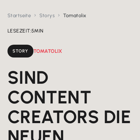
Startseite
Storys
Tomatolix


LESEZEIT:
5
MIN
STORY
TOMATOLIX
SIND
CONTENT
CREATORS DIE
NEUEN