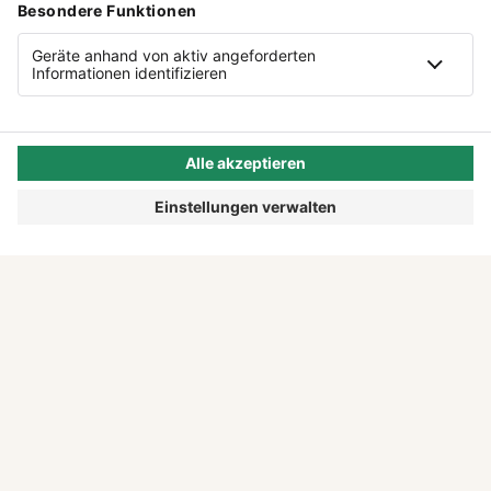
AUSGABE
0
1
/
2026
DIE NEUEN
UNTERNEHMER:INNEN
Diese und weitere Gründungsgeschichten
findest du in unserem Magazin "Tell Your
Story".
DIESE AUSGABE LESEN