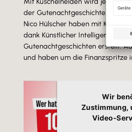
Mit Kuschelhelden wird jedes Kin
der Gutenachtgeschichte. Denn 
Nico Hülscher haben mit Kuschelh
dank Künstlicher Intelligenz einzig
Gutenachtgeschichten erstellt. Au
und haben um die Finanzspritze 
Wir benö
Zustimmung, 
Video-Serv