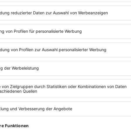
ZUR P
LESEZEIT:
2
MIN
VAN
Vaness
Gründe
N, VON DENEN
Künstli
Gutena
UMEN
