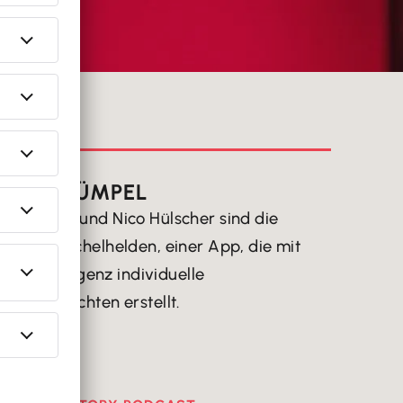
ERSON
ESSA DÜMPEL
a Dümpel und Nico Hülscher sind die
r von Kuschelhelden, einer App, die mit
cher Intelligenz individuelle
chtgeschichten erstellt.