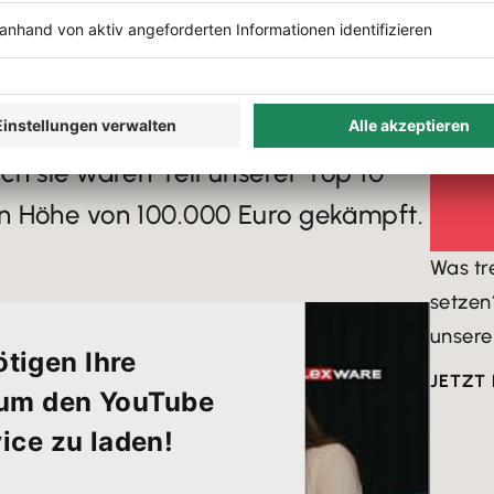
d und jedes Kuscheltier zum Star
DER T
die Gründer Vanessa Dümpel und
elden eine App entwickelt, die
artige individuelle
ch sie waren Teil unserer Top 10
in Höhe von 100.000 Euro gekämpft.
Was tr
setzen
unsere
tigen Ihre
JETZT
um den YouTube
ice zu laden!